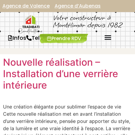
Panneau de gestion des cookies
Agence de Valence
Agence d’Aubenas
Votre constructeur à
Montélimar depuis 1982
Infos
Tel
Prendre RDV
Nouvelle réalisation –
Installation d’une verrière
intérieure
Une création élégante pour sublimer l’espace de vie
Cette nouvelle réalisation met en avant l’installation
d’une verrière intérieure, pensée pour apporter du style,
de la lumière et une vraie identité à l’espace. La verrière